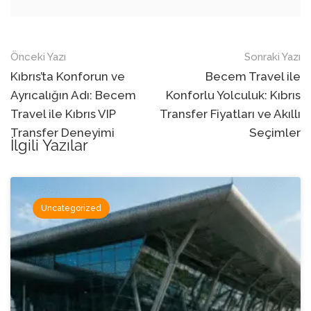
Navigasyon
Önceki Yazı
Sonraki Yazı
sonrası
Kıbrıs’ta Konforun ve
Becem Travel ile
Ayrıcalığın Adı: Becem
Konforlu Yolculuk: Kıbrıs
Travel ile Kıbrıs VIP
Transfer Fiyatları ve Akıllı
Transfer Deneyimi
Seçimler
İlgili Yazılar
Uncategorized