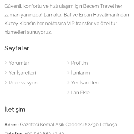
Güvenli, konforlu ve hızlı ulaşım için Becem Travel her
zaman yanınızda! Larnaka, Baf ve Ercan Havalimanı’ndan
Kuzey Kıbrıs’ın her noktasına VIP transfer ve özel tur
hizmetleri sunuyoruz.
Sayfalar
Yorumlar
Profilim
Yer İşaretleri
İlanlarım
Rezervasyon
Yer İşaretleri
İlan Ekle
İletişim
Gazeteci Kemal Aşık Caddesi 62/3b Lefkoşa
Adres:
+90 542 883 43 43
Telefon: