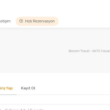
İletişim
Hızlı Rezervasyon
Becem Travel - KKTC Havali
iriş Yap
Kayıt Ol