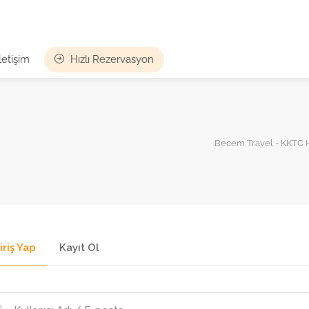
İletişim
Hızlı Rezervasyon
Becem Travel - KKTC H
iriş Yap
Kayıt Ol