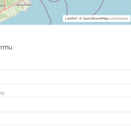
Leaflet
| ©
OpenStreetMap
contributors
Formu
niz