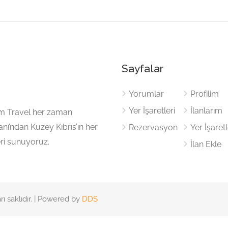
Sayfalar
Yorumlar
Profilim
Yer İşaretleri
İlanlarım
cem Travel her zaman
nı’ndan Kuzey Kıbrıs’ın her
Rezervasyon
Yer İşaretl
eri sunuyoruz.
İlan Ekle
 saklıdır. | Powered by
DDS