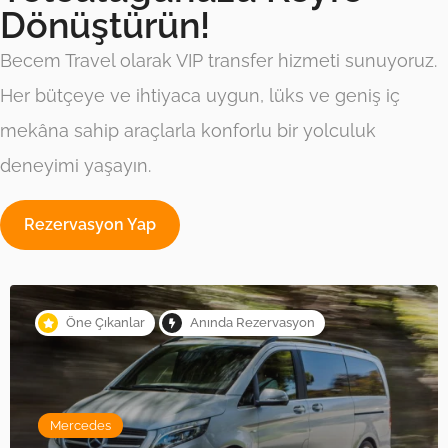
Dönüştürün!
Becem Travel olarak VIP transfer hizmeti sunuyoruz.
Her bütçeye ve ihtiyaca uygun, lüks ve geniş iç
mekâna sahip araçlarla konforlu bir yolculuk
deneyimi yaşayın.
Rezervasyon Yap
Öne Çıkanlar
Anında Rezervasyon
Mercedes