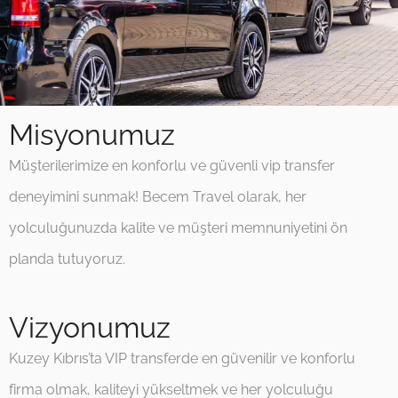
Misyonumuz
Müşterilerimize en konforlu ve güvenli vip transfer
deneyimini sunmak! Becem Travel olarak, her
yolculuğunuzda kalite ve müşteri memnuniyetini ön
planda tutuyoruz.
Vizyonumuz
Kuzey Kıbrıs’ta VIP transferde en güvenilir ve konforlu
firma olmak, kaliteyi yükseltmek ve her yolculuğu