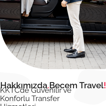
Hakkımızda
.
Becem Travel
!
KKTC’de Güvenilir ve
Konforlu Transfer