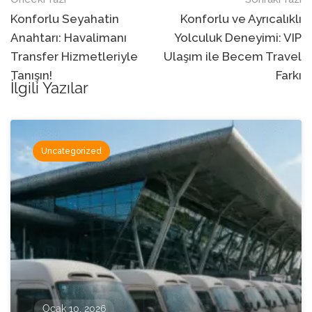
Navigasyon
sonrası
Konforlu Seyahatin
Konforlu ve Ayrıcalıklı
Anahtarı: Havalimanı
Yolculuk Deneyimi: VIP
Transfer Hizmetleriyle
Ulaşım ile Becem Travel
Tanışın!
Farkı
İlgili Yazılar
Uncategorized
Ocak 10, 2026