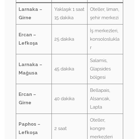
Larnaka –
Yaklaşık 1 saat
Oteller, liman,
Girne
15 dakika
şehir merkezi
İş merkezleri,
Ercan –
25 dakika
konsoloslukla
Lefkoşa
r
Salamis,
Larnaka –
45 dakika
Glapsides
Mağusa
bölgesi
Bellapais,
Ercan –
40 dakika
Alsancak,
Girne
Lapta
Oteller,
Paphos –
2 saat
kongre
Lefkoşa
merkezleri