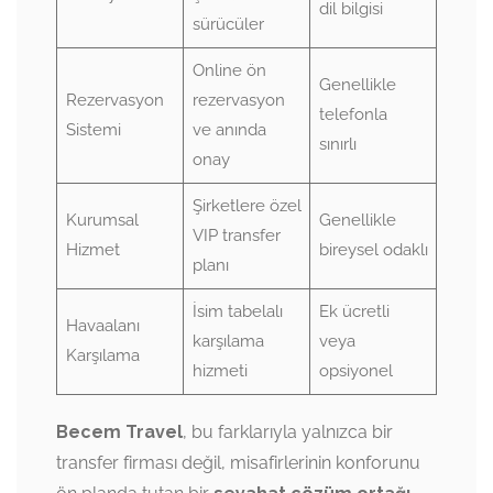
dil bilgisi
sürücüler
Online ön
Genellikle
Rezervasyon
rezervasyon
telefonla
Sistemi
ve anında
sınırlı
onay
Şirketlere özel
Kurumsal
Genellikle
VIP transfer
Hizmet
bireysel odaklı
planı
İsim tabelalı
Ek ücretli
Havaalanı
karşılama
veya
Karşılama
hizmeti
opsiyonel
Becem Travel
, bu farklarıyla yalnızca bir
transfer firması değil, misafirlerinin konforunu