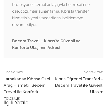
Profesyonel hizmet anlayışıyla her misafirine
özel çözümler sunan firma, Kıbrıs’ta transfer
hizmetinin yeni standartlarını belirlemeye
devam ediyor.
Becem Travel – Kıbrıs’ta Güvenli ve
Konforlu Ulaşımın Adresi
Navigasyon
Önceki Yazı
Sonraki Yazı
sonrası
Larnaka’dan Kıbrıs’a Özel
Kıbrıs Öğrenci Transferi –
Araç Hizmeti | Becem
Becem Travel ile Güvenli
Trevel ile Konforlu
Ulaşım
Yolculuk
İlgili Yazılar