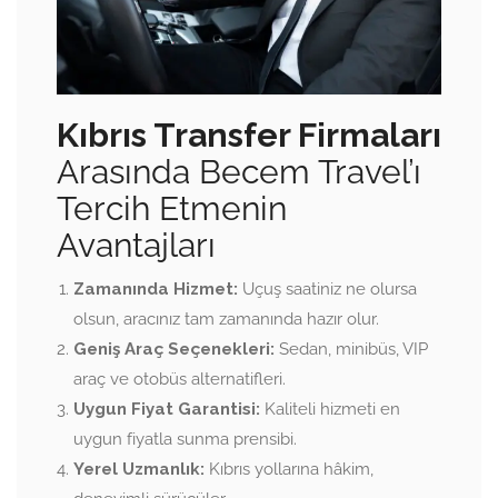
Kıbrıs Transfer Firmaları
Arasında Becem Travel’ı
Tercih Etmenin
Avantajları
Zamanında Hizmet:
Uçuş saatiniz ne olursa
olsun, aracınız tam zamanında hazır olur.
Geniş Araç Seçenekleri:
Sedan, minibüs, VIP
araç ve otobüs alternatifleri.
Uygun Fiyat Garantisi:
Kaliteli hizmeti en
uygun fiyatla sunma prensibi.
Yerel Uzmanlık:
Kıbrıs yollarına hâkim,