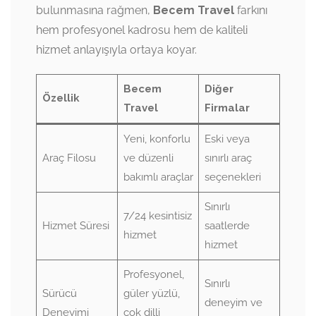
bulunmasına rağmen,
Becem Travel
farkını
hem profesyonel kadrosu hem de kaliteli
hizmet anlayışıyla ortaya koyar.
Becem
Diğer
Özellik
Travel
Firmalar
Yeni, konforlu
Eski veya
Araç Filosu
ve düzenli
sınırlı araç
bakımlı araçlar
seçenekleri
Sınırlı
7/24 kesintisiz
Hizmet Süresi
saatlerde
hizmet
hizmet
Profesyonel,
Sınırlı
Sürücü
güler yüzlü,
deneyim ve
Deneyimi
çok dilli