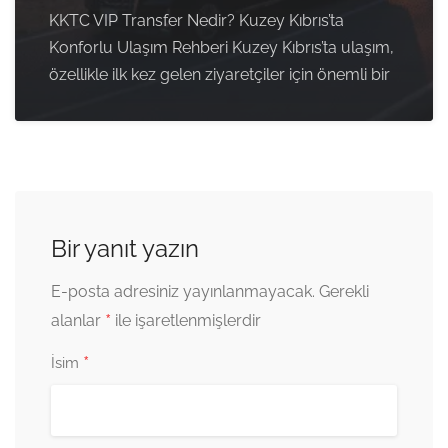
KKTC VIP Transfer Nedir? Kuzey Kıbrıs’ta
Konforlu Ulaşım Rehberi Kuzey Kıbrıs’ta ulaşım,
özellikle ilk kez gelen ziyaretçiler için önemli bir
Bir yanıt yazın
E-posta adresiniz yayınlanmayacak.
Gerekli
*
alanlar
ile işaretlenmişlerdir
*
İsim