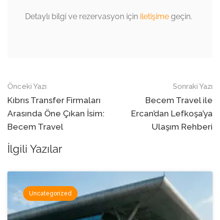
Detaylı bilgi ve rezervasyon için
iletişime
geçin.
Navigasyon
Önceki Yazı
Sonraki Yazı
sonrası
Kıbrıs Transfer Firmaları
Becem Travel ile
Arasında Öne Çıkan İsim:
Ercan’dan Lefkoşa’ya
Becem Travel
Ulaşım Rehberi
İlgili Yazılar
Uncategorized