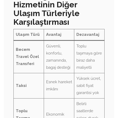
Hizmetinin Diğer
Ulaşım Türleriyle
Karşılaştırması
Ulaşım Türü
Avantaj
Dezavantaj
Güvenli,
Toplu
Becem
konforlu,
taşımaya göre
Travel Özel
zamanında,
biraz daha
Transferi
bagaj desteği
maliyetli
Yüksek ücret,
Esnek hareket
Taksi
sabit fiyat
imkânı
garantisi yok
Belirli
Toplu
saatlerde
Ekonomik
Taşıma
çalışır, durak