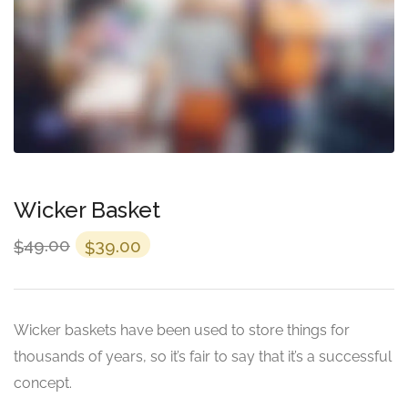
Wicker Basket
Orijinal
Şu
49.00
39.00
$
$
fiyat:
andaki
$49.00.
fiyat:
$39.00.
Wicker baskets have been used to store things for
thousands of years, so it’s fair to say that it’s a successful
concept.