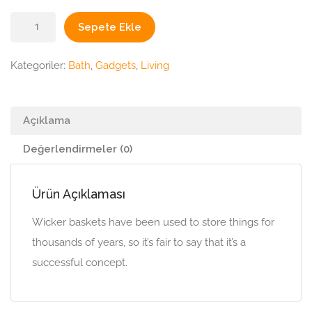
Wicker
Sepete Ekle
Basket
adet
Kategoriler:
Bath
,
Gadgets
,
Living
Açıklama
Değerlendirmeler (0)
Ürün Açıklaması
Wicker baskets have been used to store things for
thousands of years, so it’s fair to say that it’s a
successful concept.