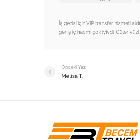
İş gezisi için VIP transfer hizmeti a
geniş iç hacmi çok iyiydi. Güler yüzlü
Navigasyon
Önceki Yazı
sonrası
Melisa T.