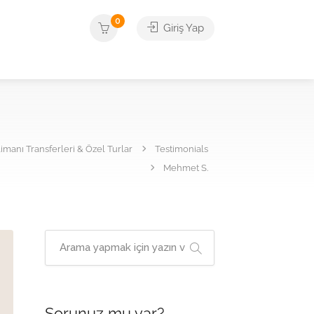
0
Giriş Yap
manı Transferleri & Özel Turlar
Testimonials
Mehmet S.
Sorunuz mu var?