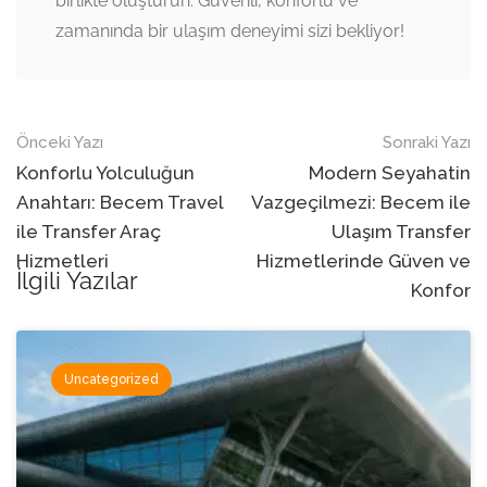
birlikte oluşturun. Güvenli, konforlu ve
zamanında bir ulaşım deneyimi sizi bekliyor!
Navigasyon
Önceki Yazı
Sonraki Yazı
sonrası
Konforlu Yolculuğun
Modern Seyahatin
Anahtarı: Becem Travel
Vazgeçilmezi: Becem ile
ile Transfer Araç
Ulaşım Transfer
Hizmetleri
Hizmetlerinde Güven ve
İlgili Yazılar
Konfor
Uncategorized