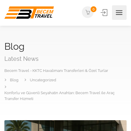
0
Blog
Latest News
Becem Travel - KKTC Havalimanı Transferleri & Özel Turlar
Blog
Uncategorized
Konforlu ve Güvenli Seyahatin Anahtarı: Becem Travel ile Araç
Transfer Hizmeti