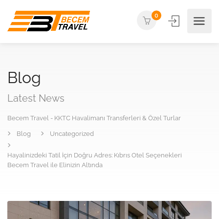
0
Blog
Latest News
Becem Travel - KKTC Havalimanı Transferleri & Özel Turlar
Blog
Uncategorized
Hayalinizdeki Tatil İçin Doğru Adres: Kıbrıs Otel Seçenekleri
Becem Travel ile Elinizin Altında