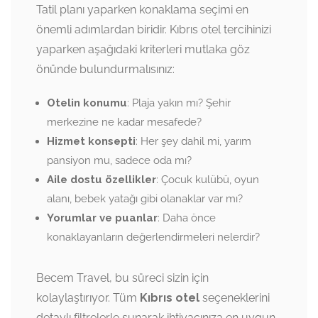
Tatil planı yaparken konaklama seçimi en
önemli adımlardan biridir. Kıbrıs otel tercihinizi
yaparken aşağıdaki kriterleri mutlaka göz
önünde bulundurmalısınız:
Otelin konumu
: Plaja yakın mı? Şehir
merkezine ne kadar mesafede?
Hizmet konsepti
: Her şey dahil mi, yarım
pansiyon mu, sadece oda mı?
Aile dostu özellikler
: Çocuk kulübü, oyun
alanı, bebek yatağı gibi olanaklar var mı?
Yorumlar ve puanlar
: Daha önce
konaklayanların değerlendirmeleri nelerdir?
Becem Travel, bu süreci sizin için
kolaylaştırıyor. Tüm
Kıbrıs otel
seçeneklerini
detaylı filtrelerle sunarak ihtiyacınıza en uygun