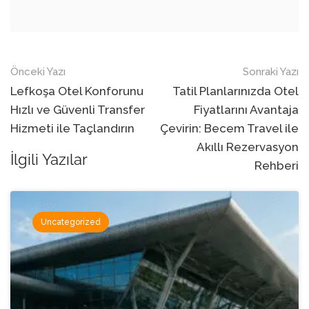
Navigasyon
Önceki Yazı
Sonraki Yazı
sonrası
Lefkoşa Otel Konforunu
Tatil Planlarınızda Otel
Hızlı ve Güvenli Transfer
Fiyatlarını Avantaja
Hizmeti ile Taçlandırın
Çevirin: Becem Travel ile
Akıllı Rezervasyon
İlgili Yazılar
Rehberi
Uncategorized