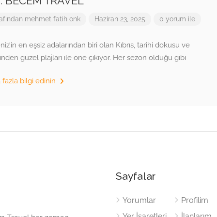
I: BECEM TRAVEL
afından
mehmet fatih onk
Haziran 23, 2025
0 yorum ile
iz’in en eşsiz adalarından biri olan Kıbrıs, tarihi dokusu ve
rinden güzel plajları ile öne çıkıyor. Her sezon olduğu gibi
fazla bilgi edinin
Sayfalar
Yorumlar
Profilim
Yer İşaretleri
İlanlarım