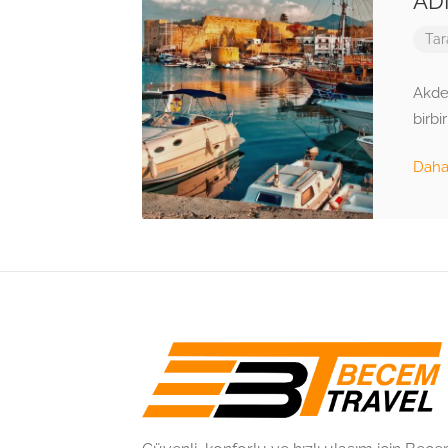
AD
Tar
Akden
birbi
Daha 