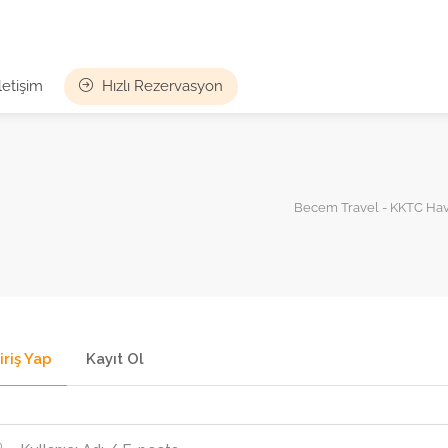
İletişim
Hızlı Rezervasyon
Becem Travel - KKTC Hava
iriş Yap
Kayıt Ol