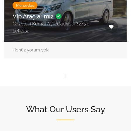
Mercedes
Vip Araçlarımız
Gazeteci Kemal Aşık Caddesi 62/3b
Lefkoşa
Henüz yorum yok
What Our Users Say