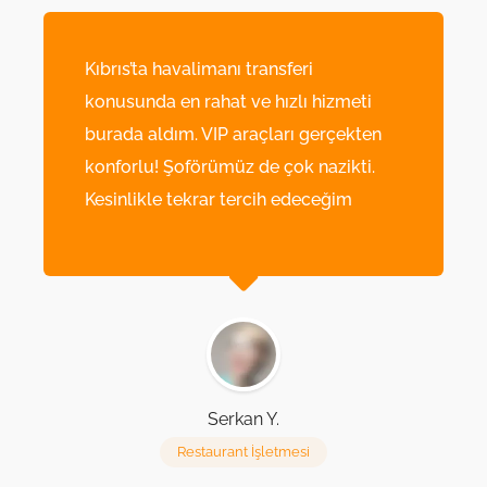
Kıbrıs’ta havalimanı transferi
konusunda en rahat ve hızlı hizmeti
burada aldım. VIP araçları gerçekten
konforlu! Şoförümüz de çok nazikti.
Kesinlikle tekrar tercih edeceğim
Serkan Y.
Restaurant İşletmesi