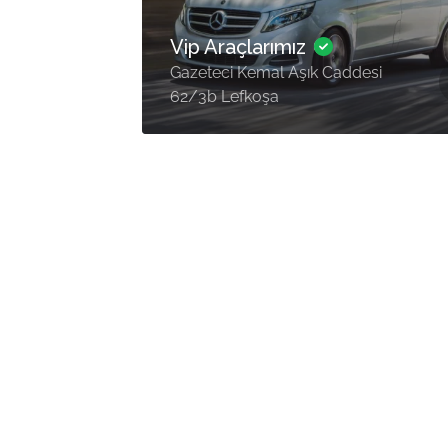
Vip Araçlarımız
Gazeteci Kemal Aşık Caddesi
62/3b Lefkoşa