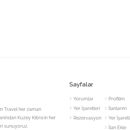
Sayfalar
Yorumlar
Profilim
Yer İşaretleri
İlanlarım
cem Travel her zaman
nı’ndan Kuzey Kıbrıs’ın her
Rezervasyon
Yer İşaretl
eri sunuyoruz.
İlan Ekle