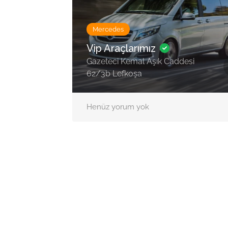
Mercedes
Vip Araçlarımız
Gazeteci Kemal Aşık Caddesi
62/3b Lefkoşa
Henüz yorum yok