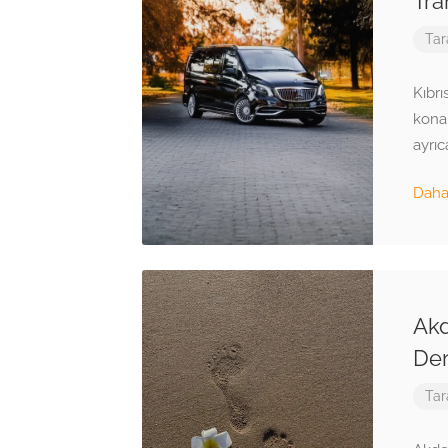
Tra
Tar
Kıbrı
kona
ayrıc
Daha 
Akd
De
Tar