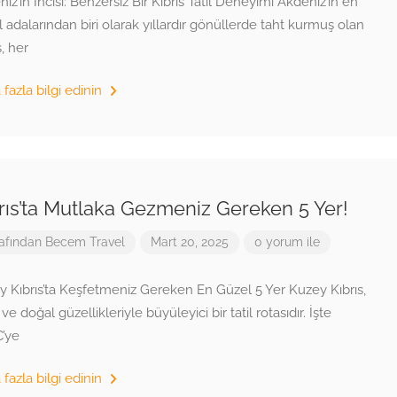
iz’in İncisi: Benzersiz Bir Kıbrıs Tatil Deneyimi Akdeniz’in en
 adalarından biri olarak yıllardır gönüllerde taht kurmuş olan
s, her
fazla bilgi edinin
rıs’ta Mutlaka Gezmeniz Gereken 5 Yer!
afından
Becem Travel
Mart 20, 2025
0 yorum ile
 Kıbrıs’ta Keşfetmeniz Gereken En Güzel 5 Yer Kuzey Kıbrıs,
i ve doğal güzellikleriyle büyüleyici bir tatil rotasıdır. İşte
’ye
fazla bilgi edinin