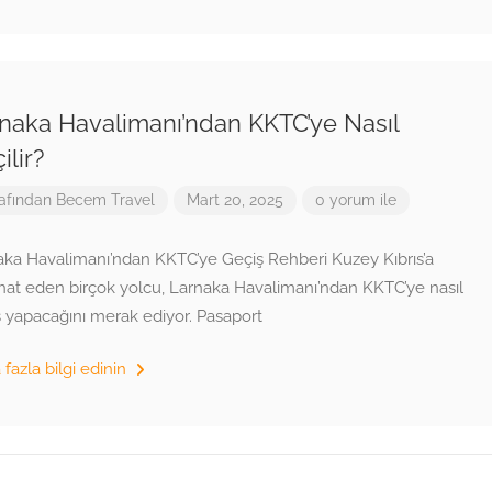
naka Havalimanı’ndan KKTC’ye Nasıl
ilir?
afından
Becem Travel
Mart 20, 2025
0 yorum ile
aka Havalimanı’ndan KKTC’ye Geçiş Rehberi Kuzey Kıbrıs’a
hat eden birçok yolcu, Larnaka Havalimanı’ndan KKTC’ye nasıl
 yapacağını merak ediyor. Pasaport
fazla bilgi edinin