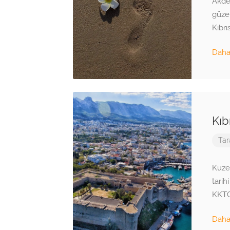
Akden
güzel
Kıbrı
Daha 
Kıb
Tar
Kuzey
tarih
KKTC
Daha 