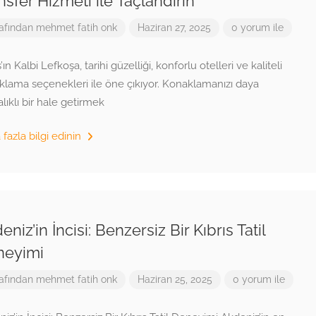
nsfer Hizmeti ile Taçlandırın
afından
mehmet fatih onk
Haziran 27, 2025
0 yorum ile
s’ın Kalbi Lefkoşa, tarihi güzelliği, konforlu otelleri ve kaliteli
klama seçenekleri ile öne çıkıyor. Konaklamanızı daya
alıklı bir hale getirmek
fazla bilgi edinin
eniz’in İncisi: Benzersiz Bir Kıbrıs Tatil
neyimi
afından
mehmet fatih onk
Haziran 25, 2025
0 yorum ile