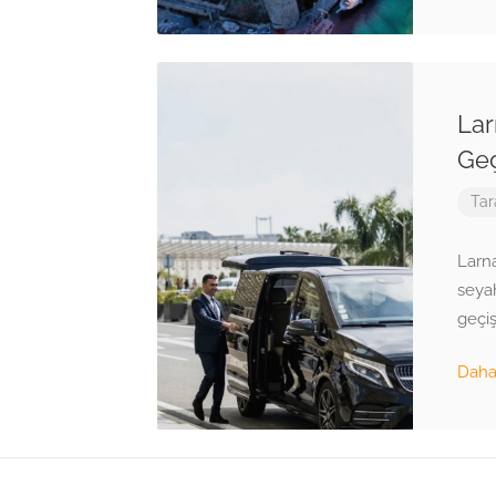
Lar
Geç
Tar
Larn
seya
geçiş
Daha 