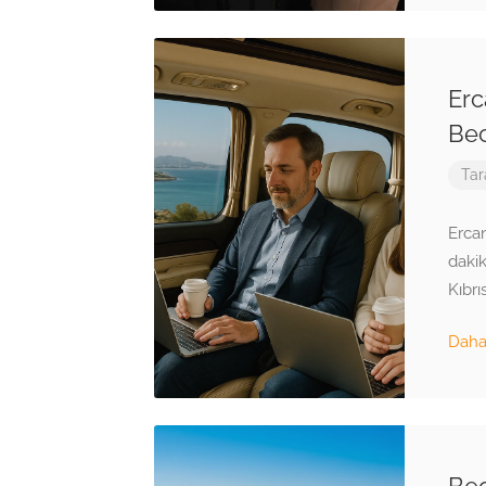
Erc
Bec
Tar
Ercan
dakik
Kıbr
Daha 
Bec