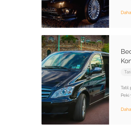
Daha 
Bec
Kon
Tar
Tatil
Peki 
Daha 