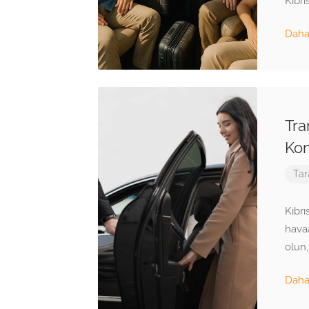
Kıbrı
Daha 
Tra
Kon
Tar
Kıbrı
havaa
olun,
Daha 