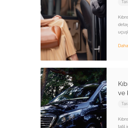
Tar
Kıbrı
detay
uçuşl
Daha 
Kıb
ve 
Tar
Kıbrı
tatil