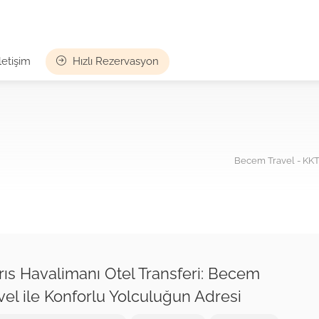
İletişim
Hızlı Rezervasyon
Becem Travel - KKTC
rıs Havalimanı Otel Transferi: Becem
vel ile Konforlu Yolculuğun Adresi