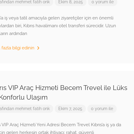
afından
mehmet fatih onk
Ekim 8, 2025
0 yorum ile
s’a iş veya tatil amacıyla gelen ziyaretçiler için en önemli
lardan biri, Kıbrıs havalimanı otel transferi sürecidir. Uzun
arın ardından
fazla bilgi edinin
rıs VIP Araç Hizmeti Becem Trevel ile Lüks
Konforlu Ulaşım
afından
mehmet fatih onk
Ekim 7, 2025
0 yorum ile
s VIP Araç Hizmeti Yeni Adresi Becem Trevel Kıbrıs’a iş ya da
 için gelen herkesin ortak ihtiyacı: rahat, güvenli