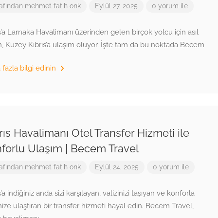
afından
mehmet fatih onk
Eylül 27, 2025
0 yorum ile
s’a Larnaka Havalimanı üzerinden gelen birçok yolcu için asıl
, Kuzey Kıbrıs’a ulaşım oluyor. İşte tam da bu noktada Becem
fazla bilgi edinin
rıs Havalimanı Otel Transfer Hizmeti ile
forlu Ulaşım | Becem Travel
afından
mehmet fatih onk
Eylül 24, 2025
0 yorum ile
s’a indiğiniz anda sizi karşılayan, valizinizi taşıyan ve konforla
nize ulaştıran bir transfer hizmeti hayal edin. Becem Travel,