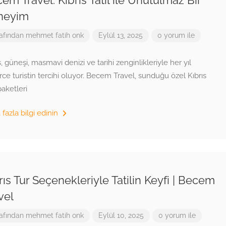
neyim
afından
mehmet fatih onk
Eylül 13, 2025
0 yorum ile
s, güneşi, masmavi denizi ve tarihi zenginlikleriyle her yıl
rce turistin tercihi oluyor. Becem Travel, sunduğu özel Kıbrıs
 paketleri
fazla bilgi edinin
rıs Tur Seçenekleriyle Tatilin Keyfi | Becem
vel
afından
mehmet fatih onk
Eylül 10, 2025
0 yorum ile