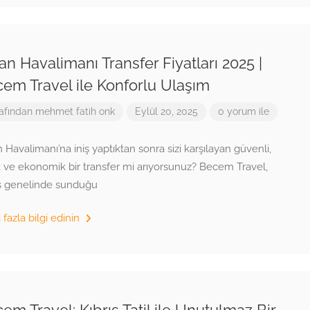
an Havalimanı Transfer Fiyatları 2025 |
em Travel ile Konforlu Ulaşım
afından
mehmet fatih onk
Eylül 20, 2025
0 yorum ile
 Havalimanı’na iniş yaptıktan sonra sizi karşılayan güvenli,
 ve ekonomik bir transfer mi arıyorsunuz? Becem Travel,
ıs genelinde sunduğu
fazla bilgi edinin
em Travel: Kıbrıs Tatil ile Unutulmaz Bir