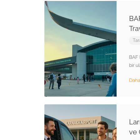
BAF
Tra
Tar
BAF H
bir u
Daha 
Lar
ve 