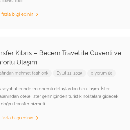
s havalimanı
fazla bilgi edinin
nsfer Kıbrıs – Becem Travel ile Güvenli ve
forlu Ulaşım
afından
mehmet fatih onk
Eylül 22, 2025
0 yorum ile
s seyahatlerinde en önemli detaylardan biri ulaşım. İster
lanından otele, ister şehir içinden turistik noktalara gidecek
 doğru transfer hizmeti
fazla bilgi edinin