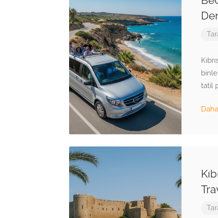
De
Tar
Kıbrı
binle
tatil
Daha 
Kıb
Tra
Tar